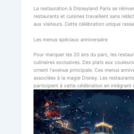
La restauration à Disneyland Paris se réinv
restaurants et cuisines travaillent sans re
aux visiteurs. Cette célébration unique rasse
Les menus spéciaux anniversaire
Pour marquer les 20 ans du parc, les resta
culinaires exclusives. Des plats aux couleurs
ornent l'avenue principale. Ces menus annive
associées à la magie Disney. Les restaurant
participent à cette célébration en intégrant 