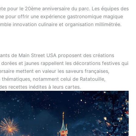
ente pour le 20ème anniversaire du parc. Les équipes des
lâche pour offrir une expérience gastronomique magique
mble innovation culinaire et organisation millimétrée.
urants de Main Street USA proposent des créations
 dorées et jaunes rappellent les décorations festives qui
rsaire mettent en valeur les saveurs françaises,
s thématiques, notamment celui de Ratatouille,
des recettes inédites à leurs cartes.