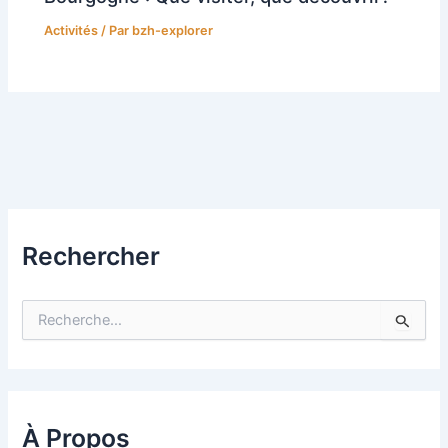
Activités
/ Par
bzh-explorer
Rechercher
R
e
c
h
e
r
c
À Propos