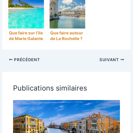
Que faire sur l’ile
Que faire autour
de Marie Galante
de La Rochelle ?
?
5 activités pour
s’immerger dans
la culture
PRÉCÉDENT
SUIVANT
maritime de l’île
d’Oléron
Publications similaires