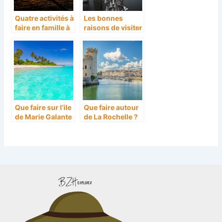
Quatre activités à
Les bonnes
faire en famille à
raisons de visiter
Lyon
Prague
Que faire sur l’ile
Que faire autour
de Marie Galante
de La Rochelle ?
?
5 activités pour
s’immerger dans
la culture
maritime de l’île
d’Oléron